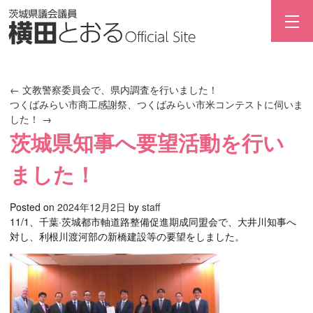
←
文教警察委員会で、県内調査を行いました！
つくばみらい市商工感謝祭、つくばみらい市米コンテストに伺いま
した！
→
茨城県知事へ要望活動を行い
ました！
Posted on
2024年12月2日
by
staff
11/1、千葉·茨城都市軸道路整備促進期成同盟会で、大井川知事へ
対し、利根川渡河部の新橋建設等の要望をしました。